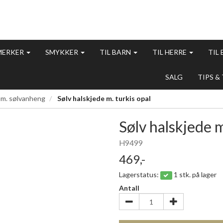
MERKER
SMYKKER
TIL BARN
TIL HERRE
TIL
SALG
TIPS &
 m. sølvanheng
Sølv halskjede m. turkis opal
Sølv halskjede m
H9499
469,-
Lagerstatus:
1 stk. på lager
Antall