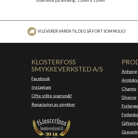
Størrelse på anheng: 11mm x 11mm
VI LEVERER VAREN TIL DEG SÅ FORT SOM MULIG!
KLOSTERFOSS
PRO
SMYKKEVERKSTED A/S
Anheng
Facebook
Armbån
Instagram
Charms
Ofte stilte spørsmål!
Diverse
Reparasjon av smykker
Forleng
Fotlenke
Gifterin
Graveri