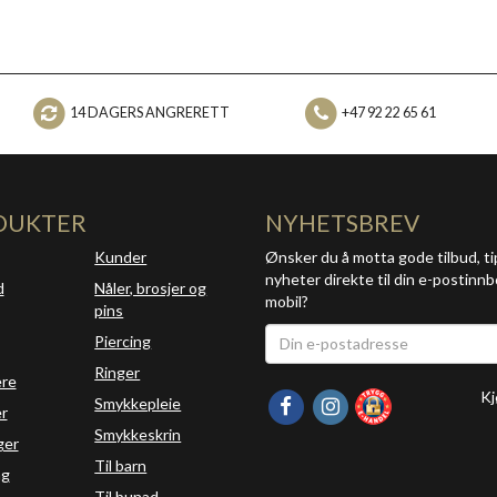
14 DAGERS ANGRERETT
+47 92 22 65 61
DUKTER
NYHETSBREV
Kunder
Ønsker du å motta gode tilbud, ti
nyheter direkte til din e-postinnb
d
Nåler, brosjer og
mobil?
pins
Piercing
Ringer
ere
Kj
Smykkepleie
r
Smykkeskrin
ger
Til barn
ng
Til bunad