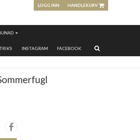
LOGG INN
HANDLEKURV
 BUNAD
 TRIKS
INSTAGRAM
FACEBOOK
 Sommerfugl