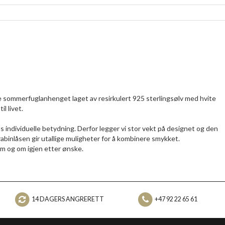
te sommerfuglanhenget laget av resirkulert 925 sterlingsølv med hvite
il livet.
dividuelle betydning. Derfor legger vi stor vekt på designet og den
abinlåsen gir utallige muligheter for å kombinere smykket.
m og om igjen etter ønske.
14 DAGERS ANGRERETT
+47 92 22 65 61