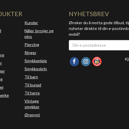
DUKTER
NYHETSBREV
Kunder
Ønsker du å motta gode tilbud, ti
nyheter direkte til din e-postinnb
d
Nåler, brosjer og
mobil?
pins
Piercing
Ringer
ere
Kj
Smykkepleie
r
Smykkeskrin
ger
Til barn
ng
Til bunad
er
Til herre
erke
Vintage
smykker
t
Ørepynt