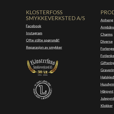
KLOSTERFOSS
PRO
SMYKKEVERKSTED A/S
Anheng
Facebook
Armbån
Instagram
Charms
Ofte stilte spørsmål!
Diverse
Reparasjon av smykker
Forleng
Fotlenke
Gifterin
Graveri
Halskjed
Husdyrm
Hårpynt
Julepyn
Klokker