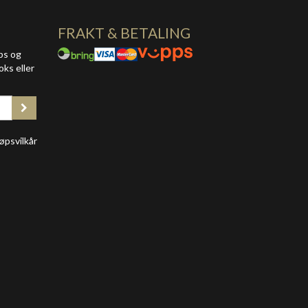
FRAKT & BETALING
ps og
oks eller
øpsvilkår