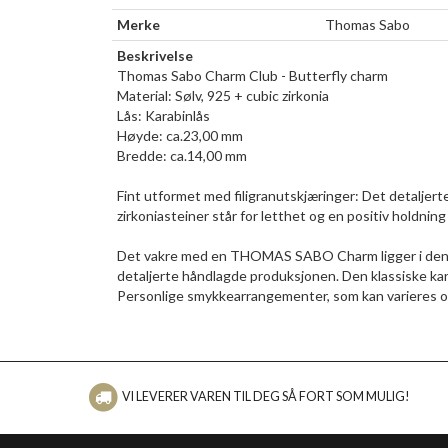
Merke
Thomas Sabo
Beskrivelse
Thomas Sabo Charm Club - Butterfly charm
Material: Sølv, 925 + cubic zirkonia
Lås: Karabinlås
Høyde: ca.23,00 mm
Bredde: ca.14,00 mm
Fint utformet med filigranutskjæringer: Det detaljer
zirkoniasteiner står for letthet og en positiv holdning t
Det vakre med en THOMAS SABO Charm ligger i dens in
detaljerte håndlagde produksjonen. Den klassiske kar
Personlige smykkearrangementer, som kan varieres o
VI LEVERER VAREN TIL DEG SÅ FORT SOM MULIG!