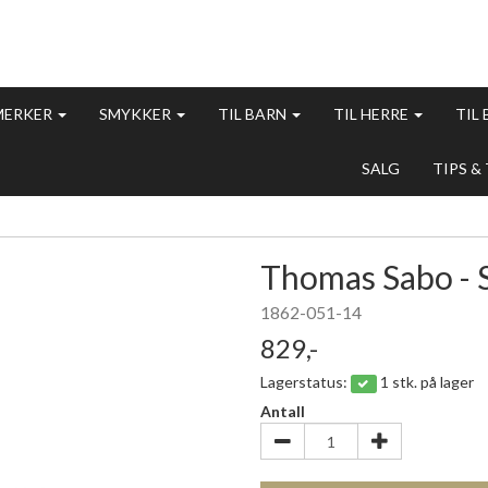
MERKER
SMYKKER
TIL BARN
TIL HERRE
TIL
SALG
TIPS &
Thomas Sabo -
1862-051-14
829,-
Lagerstatus:
1 stk. på lager
Antall