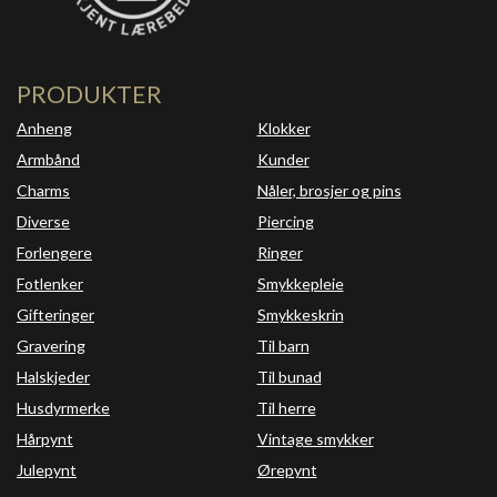
PRODUKTER
Anheng
Klokker
Armbånd
Kunder
Charms
Nåler, brosjer og pins
Diverse
Piercing
Forlengere
Ringer
Fotlenker
Smykkepleie
Gifteringer
Smykkeskrin
Gravering
Til barn
Halskjeder
Til bunad
Husdyrmerke
Til herre
Hårpynt
Vintage smykker
Julepynt
Ørepynt