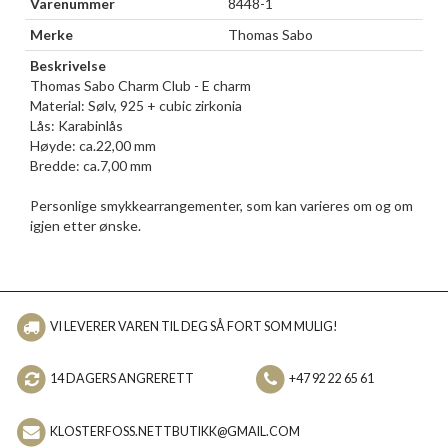
Varenummer
8448-1
Merke
Thomas Sabo
Beskrivelse
Thomas Sabo Charm Club - E charm
Material: Sølv, 925 + cubic zirkonia
Lås: Karabinlås
Høyde: ca.22,00 mm
Bredde: ca.7,00 mm
Personlige smykkearrangementer, som kan varieres om og om
igjen etter ønske.
VI LEVERER VAREN TIL DEG SÅ FORT SOM MULIG!
14 DAGERS ANGRERETT
+47 92 22 65 61
KLOSTERFOSS.NETTBUTIKK@GMAIL.COM