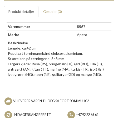
Produktdetaljer
Omtaler (
0
)
Varenummer
8567
Merke
Apero
Beskrivelse
Lengde: ca.42 cm
Populært terningarmbånd eloksert aluminium.
Størrelsen på terningene: 8×8 mm
Farger i kjede: Rosa (RS), bringebær (HI), rød (RO), Lilla (LI),
antrasitt (AN), titan (TT), marine (MA), turkis (TR), isblå (EI),
lysegrønn (HG), neon (NE), gullfarge (GD) og mango (MG).
VI LEVERER VAREN TIL DEG SÅ FORT SOM MULIG!
14 DAGERS ANGRERETT
+47 92 22 65 61