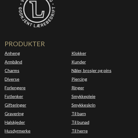
PRODUKTER
Anheng
Klokker
Armbånd
Kunder
Charms
Nåler, brosjer og pins
Diverse
Piercing
Forlengere
Ringer
Fotlenker
Smykkepleie
Gifteringer
Smykkeskrin
Gravering
Til barn
Halskjeder
Til bunad
Husdyrmerke
Til herre