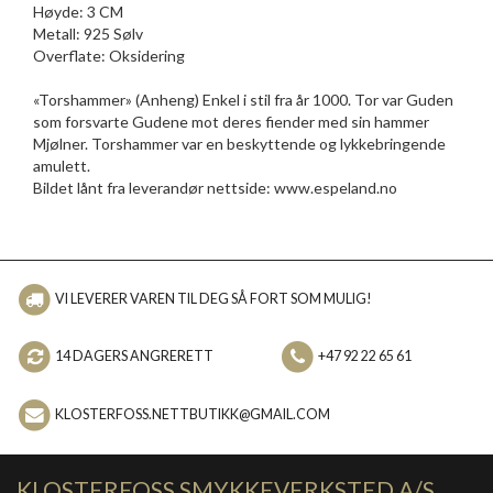
Høyde: 3 CM
Metall: 925 Sølv
Overflate: Oksidering
«Torshammer» (Anheng) Enkel i stil fra år 1000. Tor var Guden
som forsvarte Gudene mot deres fiender med sin hammer
Mjølner. Torshammer var en beskyttende og lykkebringende
amulett.
Bildet lånt fra leverandør nettside: www.espeland.no
VI LEVERER VAREN TIL DEG SÅ FORT SOM MULIG!
14 DAGERS ANGRERETT
+47 92 22 65 61
KLOSTERFOSS.NETTBUTIKK@GMAIL.COM
KLOSTERFOSS SMYKKEVERKSTED A/S