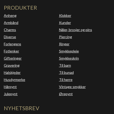
PRODUKTER
Anheng
Klokker
Armbånd
Kunder
Charms
Nåler, brosjer og pins
Diverse
Piercing
Forlengere
Ringer
Fotlenker
Smykkepleie
Gifteringer
Smykkeskrin
Gravering
Til barn
Halskjeder
Til bunad
Husdyrmerke
Til herre
Hårpynt
Vintage smykker
Julepynt
Ørepynt
NYHETSBREV