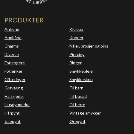
PRODUKTER
Anheng
Klokker
Armbånd
Kunder
Charms
Nåler, brosjer og pins
Diverse
Piercing
Forlengere
Ringer
Fotlenker
Smykkepleie
Gifteringer
Smykkeskrin
Gravering
Til barn
Halskjeder
Til bunad
Husdyrmerke
Til herre
Hårpynt
Vintage smykker
Julepynt
Ørepynt