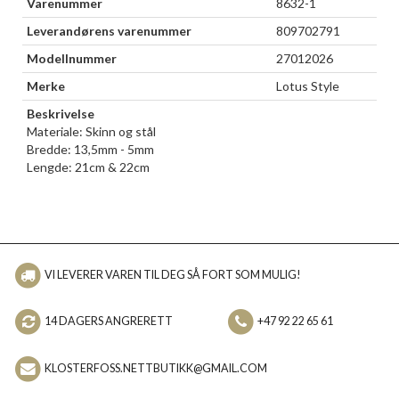
Varenummer
8632-1
Leverandørens varenummer
809702791
Modellnummer
27012026
Merke
Lotus Style
Beskrivelse
Materiale: Skinn og stål
Bredde: 13,5mm - 5mm
Lengde: 21cm & 22cm
VI LEVERER VAREN TIL DEG SÅ FORT SOM MULIG!
14 DAGERS ANGRERETT
+47 92 22 65 61
KLOSTERFOSS.NETTBUTIKK@GMAIL.COM