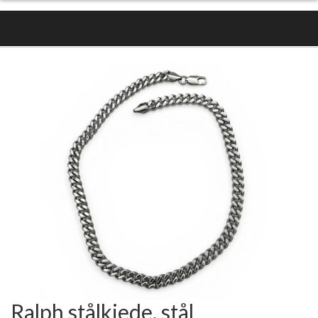
Ralph stålkjede, stål