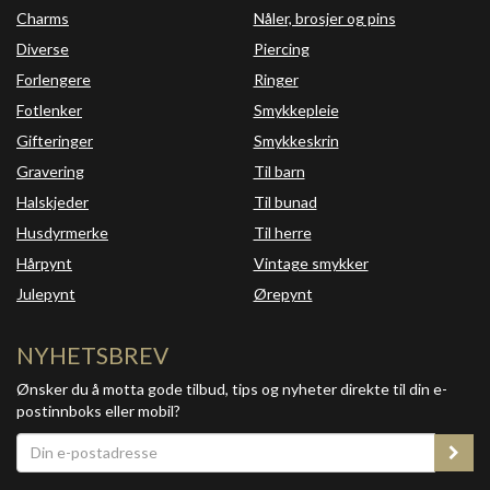
Charms
Nåler, brosjer og pins
Diverse
Piercing
Forlengere
Ringer
Fotlenker
Smykkepleie
Gifteringer
Smykkeskrin
Gravering
Til barn
Halskjeder
Til bunad
Husdyrmerke
Til herre
Hårpynt
Vintage smykker
Julepynt
Ørepynt
NYHETSBREV
Ønsker du å motta gode tilbud, tips og nyheter direkte til din e-
postinnboks eller mobil?