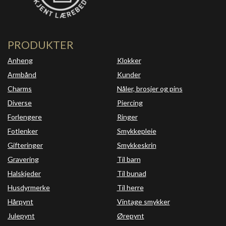
PRODUKTER
Anheng
Klokker
Armbånd
Kunder
Charms
Nåler, brosjer og pins
Diverse
Piercing
Forlengere
Ringer
Fotlenker
Smykkepleie
Gifteringer
Smykkeskrin
Gravering
Til barn
Halskjeder
Til bunad
Husdyrmerke
Til herre
Hårpynt
Vintage smykker
Julepynt
Ørepynt