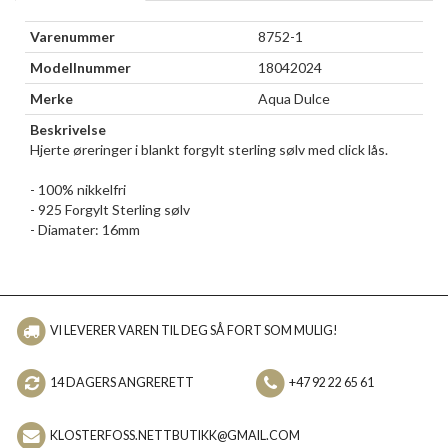
Varenummer
8752-1
Modellnummer
18042024
Merke
Aqua Dulce
Beskrivelse
Hjerte øreringer i blankt forgylt sterling sølv med click lås.
- 100% nikkelfri
- 925 Forgylt Sterling sølv
- Diamater: 16mm
VI LEVERER VAREN TIL DEG SÅ FORT SOM MULIG!
14 DAGERS ANGRERETT
+47 92 22 65 61
KLOSTERFOSS.NETTBUTIKK@GMAIL.COM