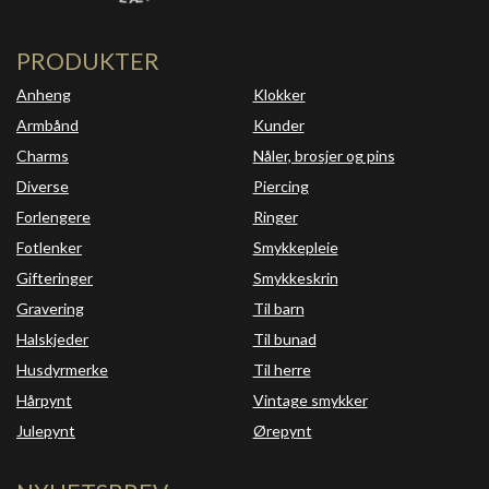
PRODUKTER
Anheng
Klokker
Armbånd
Kunder
Charms
Nåler, brosjer og pins
Diverse
Piercing
Forlengere
Ringer
Fotlenker
Smykkepleie
Gifteringer
Smykkeskrin
Gravering
Til barn
Halskjeder
Til bunad
Husdyrmerke
Til herre
Hårpynt
Vintage smykker
Julepynt
Ørepynt