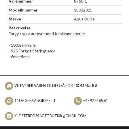
Varenummer
8760-1
Modellnummer
18032025
Merke
Aqua Dulce
Beskrivelse
Forgylt sølv ørepynt med ferskvannsperler.
- 100% nikkelfri
- 925 Forgylt Sterling sølv
- 6mm/4mm
VI LEVERER VAREN TIL DEG SÅ FORT SOM MULIG!
14 DAGERS ANGRERETT
+47 92 22 65 61
KLOSTERFOSS.NETTBUTIKK@GMAIL.COM