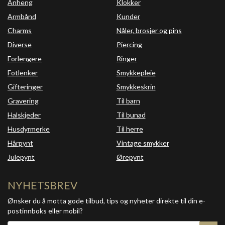
Anheng
Klokker
Armbånd
Kunder
Charms
Nåler, brosjer og pins
Diverse
Piercing
Forlengere
Ringer
Fotlenker
Smykkepleie
Gifteringer
Smykkeskrin
Gravering
Til barn
Halskjeder
Til bunad
Husdyrmerke
Til herre
Hårpynt
Vintage smykker
Julepynt
Ørepynt
NYHETSBREV
Ønsker du å motta gode tilbud, tips og nyheter direkte til din e-
postinnboks eller mobil?