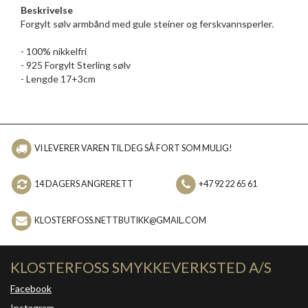
Beskrivelse
Forgylt sølv armbånd med gule steiner og ferskvannsperler.
- 100% nikkelfri
- 925 Forgylt Sterling sølv
- Lengde 17+3cm
VI LEVERER VAREN TIL DEG SÅ FORT SOM MULIG!
14 DAGERS ANGRERETT
+47 92 22 65 61
KLOSTERFOSS.NETTBUTIKK@GMAIL.COM
KLOSTERFOSS SMYKKEVERKSTED A/S
Facebook
Instagram