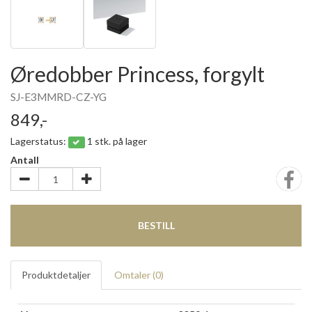
Øredobber Princess, forgylt
SJ-E3MMRD-CZ-YG
849,-
Lagerstatus:
1 stk. på lager
Antall
BESTILL
Produktdetaljer
Omtaler (
0
)