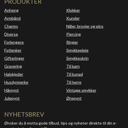
PRODUKTER
Anheng
Klokker
Armbånd
Kunder
Charms
Nåler, brosjer og pins
Diverse
Piercing
Forlengere
Ringer
Fotlenker
Smykkepleie
Gifteringer
Smykkeskrin
Gravering
Til barn
Halskjeder
Til bunad
Husdyrmerke
Til herre
Hårpynt
Vintage smykker
Julepynt
Ørepynt
NYHETSBREV
Ønsker du å motta gode tilbud, tips og nyheter direkte til din e-