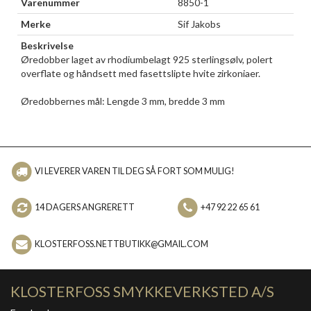
Varenummer
8850-1
Merke
Sif Jakobs
Beskrivelse
Øredobber laget av rhodiumbelagt 925 sterlingsølv, polert
overflate og håndsett med fasettslipte hvite zirkoniaer.
Øredobbernes mål: Lengde 3 mm, bredde 3 mm
VI LEVERER VAREN TIL DEG SÅ FORT SOM MULIG!
14 DAGERS ANGRERETT
+47 92 22 65 61
KLOSTERFOSS.NETTBUTIKK@GMAIL.COM
KLOSTERFOSS SMYKKEVERKSTED A/S