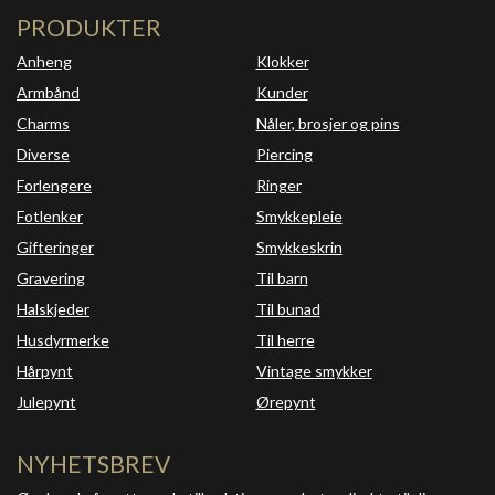
PRODUKTER
Anheng
Klokker
Armbånd
Kunder
Charms
Nåler, brosjer og pins
Diverse
Piercing
Forlengere
Ringer
Fotlenker
Smykkepleie
Gifteringer
Smykkeskrin
Gravering
Til barn
Halskjeder
Til bunad
Husdyrmerke
Til herre
Hårpynt
Vintage smykker
Julepynt
Ørepynt
NYHETSBREV