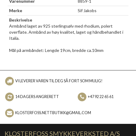
Varenummer
8859-1
Merke
Sif Jakobs
Beskrivelse
Armbånd laget av 925 sterlingsølv med rhodium, polert
overflate. Armbånd av høy kvalitet, laget og håndbehandlet i
Italia.
Mål på armbåndet: Lengde 19cm, bredde ca.10mm
VI LEVERER VAREN TIL DEG SÅ FORT SOM MULIG!
14 DAGERS ANGRERETT
+47 92 22 65 61
KLOSTERFOSS.NETTBUTIKK@GMAIL.COM
KLOSTERFOSS SMYKKEVERKSTED A/S