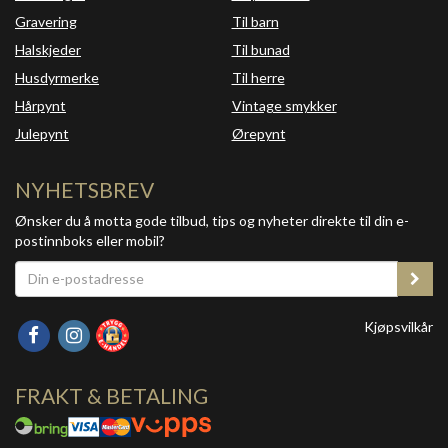
Gravering
Til barn
Halskjeder
Til bunad
Husdyrmerke
Til herre
Hårpynt
Vintage smykker
Julepynt
Ørepynt
NYHETSBREV
Ønsker du å motta gode tilbud, tips og nyheter direkte til din e-
postinnboks eller mobil?
Kjøpsvilkår
FRAKT & BETALING