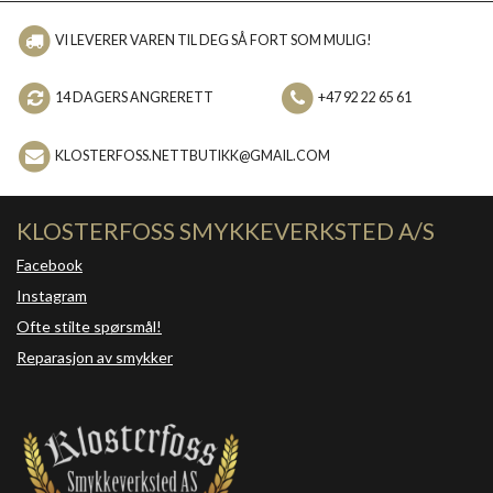
VI LEVERER VAREN TIL DEG SÅ FORT SOM MULIG!
14 DAGERS ANGRERETT
+47 92 22 65 61
KLOSTERFOSS.NETTBUTIKK@GMAIL.COM
KLOSTERFOSS SMYKKEVERKSTED A/S
Facebook
Instagram
Ofte stilte spørsmål!
Reparasjon av smykker