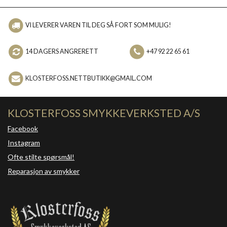
VI LEVERER VAREN TIL DEG SÅ FORT SOM MULIG!
14 DAGERS ANGRERETT
+47 92 22 65 61
KLOSTERFOSS.NETTBUTIKK@GMAIL.COM
KLOSTERFOSS SMYKKEVERKSTED A/S
Facebook
Instagram
Ofte stilte spørsmål!
Reparasjon av smykker