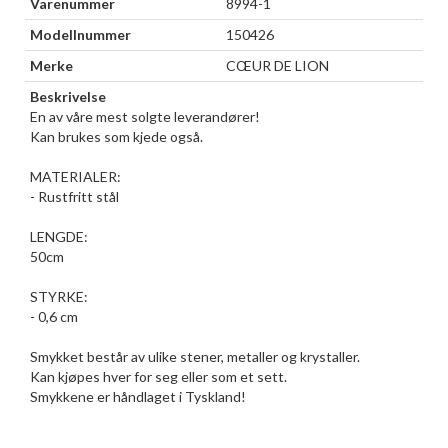
Varenummer
8994-1
Modellnummer
150426
Merke
CŒUR DE LION
Beskrivelse
En av våre mest solgte leverandører!
Kan brukes som kjede også.
MATERIALER:
- Rustfritt stål
LENGDE:
50cm
STYRKE:
- 0,6 cm
Smykket består av ulike stener, metaller og krystaller.
Kan kjøpes hver for seg eller som et sett.
Smykkene er håndlaget i Tyskland!