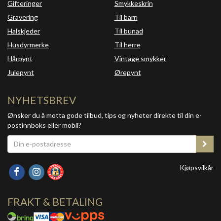
Gifteringer
Smykkeskrin
Gravering
Til barn
Halskjeder
Til bunad
Husdyrmerke
Til herre
Hårpynt
Vintage smykker
Julepynt
Ørepynt
NYHETSBREV
Ønsker du å motta gode tilbud, tips og nyheter direkte til din e-
postinnboks eller mobil?
Kjøpsvilkår
FRAKT & BETALING