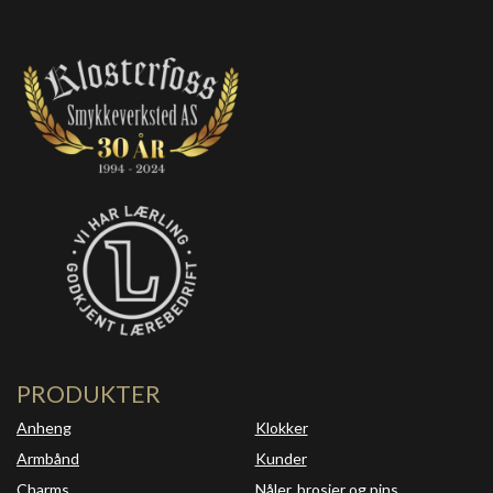
PRODUKTER
Anheng
Klokker
Armbånd
Kunder
Charms
Nåler, brosjer og pins