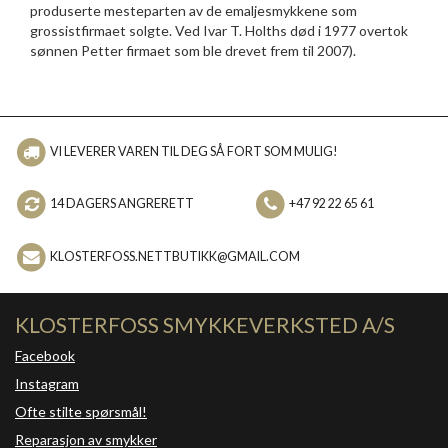
produserte mesteparten av de emaljesmykkene som
grossistfirmaet solgte. Ved Ivar T. Holths død i 1977 overtok
sønnen Petter firmaet som ble drevet frem til 2007).
VI LEVERER VAREN TIL DEG SÅ FORT SOM MULIG!
14 DAGERS ANGRERETT
+47 92 22 65 61
KLOSTERFOSS.NETTBUTIKK@GMAIL.COM
KLOSTERFOSS SMYKKEVERKSTED A/S
Facebook
Instagram
Ofte stilte spørsmål!
Reparasjon av smykker