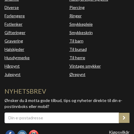
Diverse
Piercing
Forlengere
Ringer
Fotlenker
Smykkepleie
Gifteringer
Smykkeskrin
Gravering
Til barn
Halskjeder
Til bunad
Husdyrmerke
Til herre
Hårpynt
Vintage smykker
Julepynt
Ørepynt
NYHETSBREV
Ønsker du å motta gode tilbud, tips og nyheter direkte til din e-
postinnboks eller mobil?
Kjøpsvilkår