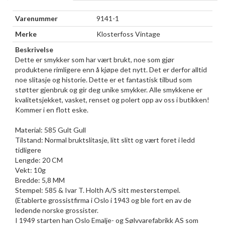
Varenummer
9141-1
Merke
Klosterfoss Vintage
Beskrivelse
Dette er smykker som har vært brukt, noe som gjør
produktene rimligere enn å kjøpe det nytt. Det er derfor alltid
noe slitasje og historie. Dette er et fantastisk tilbud som
støtter gjenbruk og gir deg unike smykker. Alle smykkene er
kvalitetsjekket, vasket, renset og polert opp av oss i butikken!
Kommer i en flott eske.
Material: 585 Gult Gull
Tilstand: Normal bruktslitasje, litt slitt og vært foret i ledd
tidligere
Lengde: 20 CM
Vekt: 10g
Bredde: 5,8 MM
Stempel: 585 & Ivar T. Holth A/S sitt mesterstempel.
(Etablerte grossistfirma i Oslo i 1943 og ble fort en av de
ledende norske grossister.
I 1949 starten han Oslo Emalje- og Sølvvarefabrikk AS som