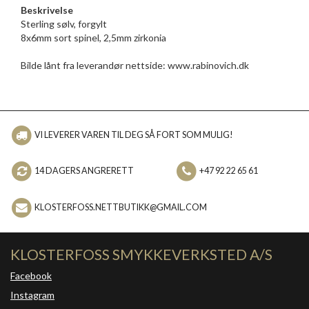
Beskrivelse
Sterling sølv, forgylt
8x6mm sort spinel, 2,5mm zirkonia
Bilde lånt fra leverandør nettside: www.rabinovich.dk
VI LEVERER VAREN TIL DEG SÅ FORT SOM MULIG!
14 DAGERS ANGRERETT
+47 92 22 65 61
KLOSTERFOSS.NETTBUTIKK@GMAIL.COM
KLOSTERFOSS SMYKKEVERKSTED A/S
Facebook
Instagram