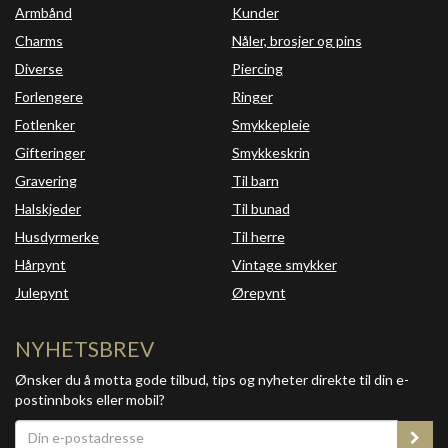
Armbånd
Kunder
Charms
Nåler, brosjer og pins
Diverse
Piercing
Forlengere
Ringer
Fotlenker
Smykkepleie
Gifteringer
Smykkeskrin
Gravering
Til barn
Halskjeder
Til bunad
Husdyrmerke
Til herre
Hårpynt
Vintage smykker
Julepynt
Ørepynt
NYHETSBREV
Ønsker du å motta gode tilbud, tips og nyheter direkte til din e-
postinnboks eller mobil?