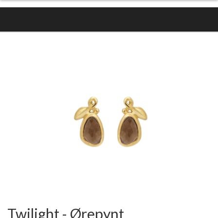
Twilight - Ørepynt