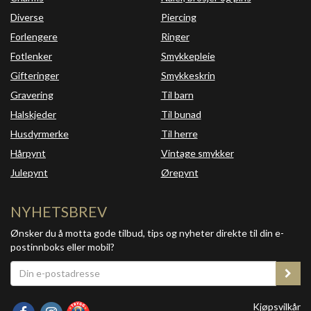
Diverse
Piercing
Forlengere
Ringer
Fotlenker
Smykkepleie
Gifteringer
Smykkeskrin
Gravering
Til barn
Halskjeder
Til bunad
Husdyrmerke
Til herre
Hårpynt
Vintage smykker
Julepynt
Ørepynt
NYHETSBREV
Ønsker du å motta gode tilbud, tips og nyheter direkte til din e-
postinnboks eller mobil?
Kjøpsvilkår