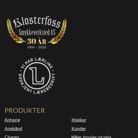
PRODUKTER
Anheng
Klokker
Armbånd
Kunder
Charms
Nåler, brosjer og pins