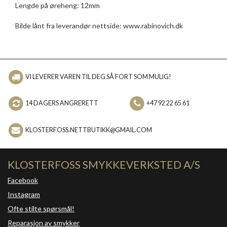
Lengde på øreheng: 12mm
Bilde lånt fra leverandør nettside: www.rabinovich.dk
VI LEVERER VAREN TIL DEG SÅ FORT SOM MULIG!
14 DAGERS ANGRERETT
+47 92 22 65 61
KLOSTERFOSS.NETTBUTIKK@GMAIL.COM
KLOSTERFOSS SMYKKEVERKSTED A/S
Facebook
Instagram
Ofte stilte spørsmål!
Reparasjon av smykker