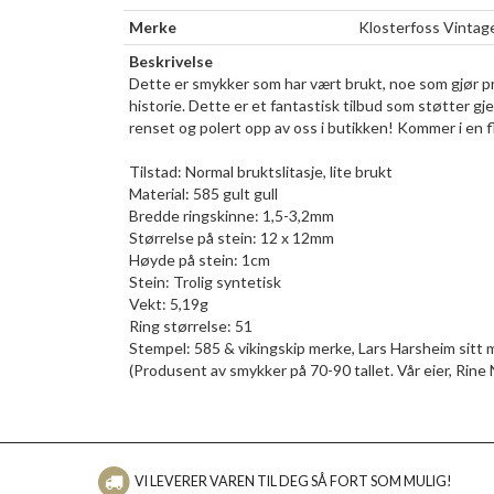
Merke
Klosterfoss Vintag
Beskrivelse
Dette er smykker som har vært brukt, noe som gjør pro
historie. Dette er et fantastisk tilbud som støtter gj
renset og polert opp av oss i butikken! Kommer i en f
Tilstad: Normal bruktslitasje, lite brukt
Material: 585 gult gull
Bredde ringskinne: 1,5-3,2mm
Størrelse på stein: 12 x 12mm
Høyde på stein: 1cm
Stein: Trolig syntetisk
Vekt: 5,19g
Ring størrelse: 51
Stempel: 585 & vikingskip merke, Lars Harsheim sitt
(Produsent av smykker på 70-90 tallet. Vår eier, Rine N
VI LEVERER VAREN TIL DEG SÅ FORT SOM MULIG!