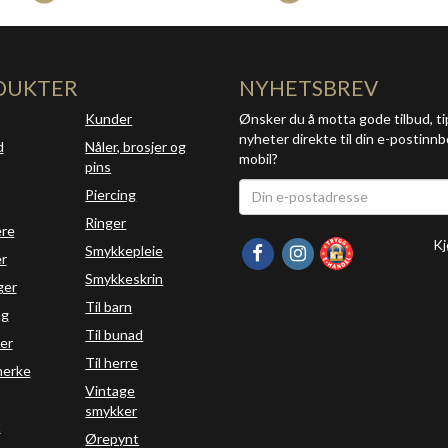
DUKTER
NYHETSBREV
Kunder
Ønsker du å motta gode tilbud, ti
nyheter direkte til din e-postinnb
d
Nåler, brosjer og
mobil?
pins
Piercing
Ringer
ere
Kj
Smykkepleie
r
Smykkeskrin
ger
Til barn
ng
Til bunad
er
Til herre
erke
Vintage
smykker
t
Ørepynt