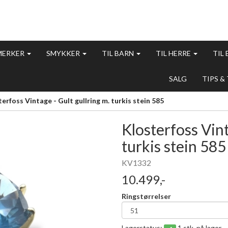
MERKER
SMYKKER
TIL BARN
TIL HERRE
TIL
SALG
TIPS &
erfoss Vintage - Gult gullring m. turkis stein 585
Klosterfoss Vint
turkis stein 585
KV1332
10.499,-
Ringstørrelser
Lagerstatus:
1 stk. på lager