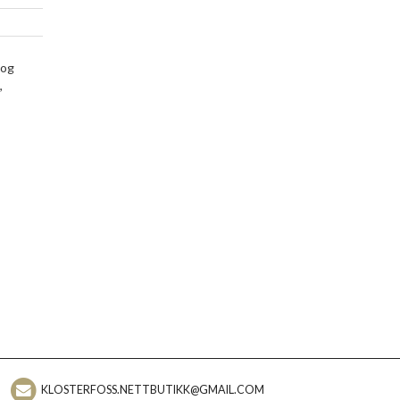
 og
,
KLOSTERFOSS.NETTBUTIKK@GMAIL.COM