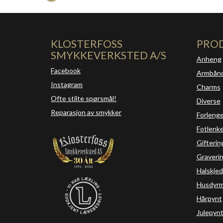
KLOSTERFOSS
PRO
SMYKKEVERKSTED A/S
Anheng
Facebook
Armbån
Instagram
Charms
Ofte stilte spørsmål!
Diverse
Reparasjon av smykker
Forleng
Fotlenke
Gifterin
Graveri
Halskjed
Husdyrm
Hårpynt
Julepyn