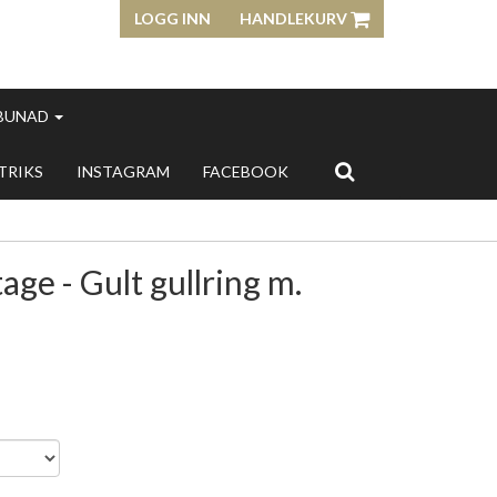
LOGG INN
HANDLEKURV
 BUNAD
 TRIKS
INSTAGRAM
FACEBOOK
age - Gult gullring m.