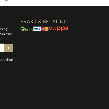
FRAKT & BETALING
ps og
oks eller
øpsvilkår