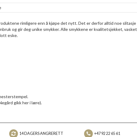
e
duktene rimligere enn å kjøpe det nytt. Det er derfor alltid noe slitasje
enbruk og gir deg unike smykker. Alle smykkene er kvalitetsjekket, vasket
lott eske.
 mesterstempel.
egård gikk her i lære).
14 DAGERS ANGRERETT
+47 92 22 65 61