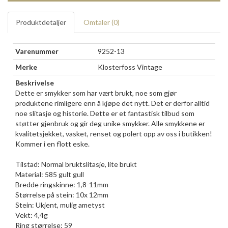
Produktdetaljer
Omtaler (
0
)
Varenummer
9252-13
Merke
Klosterfoss Vintage
Beskrivelse
Dette er smykker som har vært brukt, noe som gjør
produktene rimligere enn å kjøpe det nytt. Det er derfor alltid
noe slitasje og historie. Dette er et fantastisk tilbud som
støtter gjenbruk og gir deg unike smykker. Alle smykkene er
kvalitetsjekket, vasket, renset og polert opp av oss i butikken!
Kommer i en flott eske.
Tilstad: Normal bruktslitasje, lite brukt
Material: 585 gult gull
Bredde ringskinne: 1,8-11mm
Størrelse på stein: 10x 12mm
Stein: Ukjent, mulig ametyst
Vekt: 4,4g
Ring størrelse: 59