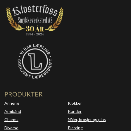
PRODUKTER
Anheng
Klokker
Armbånd
Kunder
Charms
Nåler, brosjer og pins
Diverse
Piercing