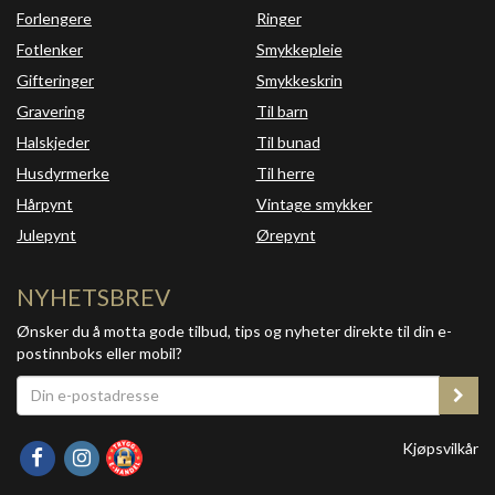
Forlengere
Ringer
Fotlenker
Smykkepleie
Gifteringer
Smykkeskrin
Gravering
Til barn
Halskjeder
Til bunad
Husdyrmerke
Til herre
Hårpynt
Vintage smykker
Julepynt
Ørepynt
NYHETSBREV
Ønsker du å motta gode tilbud, tips og nyheter direkte til din e-
postinnboks eller mobil?
Kjøpsvilkår