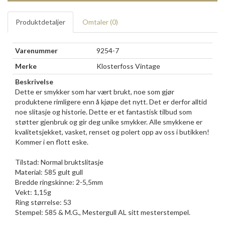
Produktdetaljer
Omtaler (
0
)
Varenummer
9254-7
Merke
Klosterfoss Vintage
Beskrivelse
Dette er smykker som har vært brukt, noe som gjør
produktene rimligere enn å kjøpe det nytt. Det er derfor alltid
noe slitasje og historie. Dette er et fantastisk tilbud som
støtter gjenbruk og gir deg unike smykker. Alle smykkene er
kvalitetsjekket, vasket, renset og polert opp av oss i butikken!
Kommer i en flott eske.
Tilstad: Normal bruktslitasje
Material: 585 gult gull
Bredde ringskinne: 2-5,5mm
Vekt: 1,15g
Ring størrelse: 53
Stempel: 585 & M.G., Mestergull AL sitt mesterstempel.