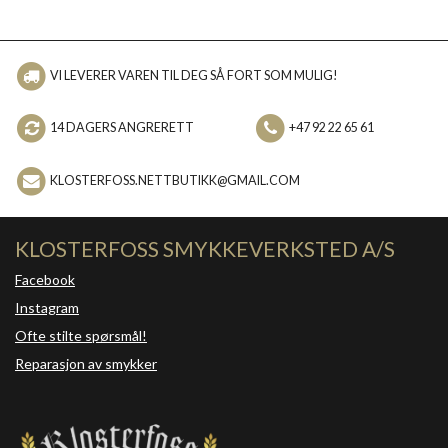
VI LEVERER VAREN TIL DEG SÅ FORT SOM MULIG!
14 DAGERS ANGRERETT
+47 92 22 65 61
KLOSTERFOSS.NETTBUTIKK@GMAIL.COM
KLOSTERFOSS SMYKKEVERKSTED A/S
Facebook
Instagram
Ofte stilte spørsmål!
Reparasjon av smykker