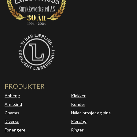
PRODUKTER
Anheng
Klokker
Armbånd
Kunder
Charms
Nåler, brosjer og pins
Diverse
Piercing
Forlengere
Ringer