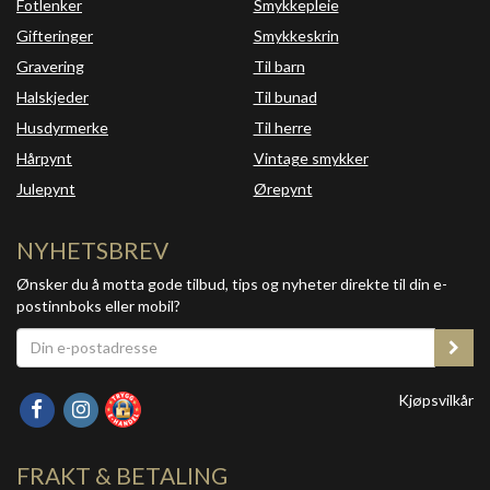
Fotlenker
Smykkepleie
Gifteringer
Smykkeskrin
Gravering
Til barn
Halskjeder
Til bunad
Husdyrmerke
Til herre
Hårpynt
Vintage smykker
Julepynt
Ørepynt
NYHETSBREV
Ønsker du å motta gode tilbud, tips og nyheter direkte til din e-
postinnboks eller mobil?
Kjøpsvilkår
FRAKT & BETALING