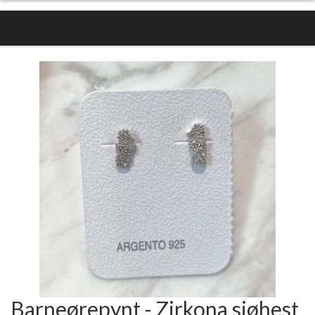
Barneørepynt - Zirkona sjøhest