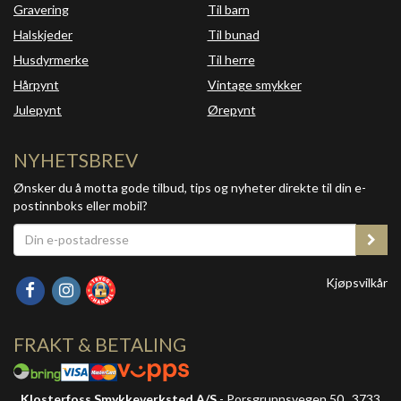
Gravering
Til barn
Halskjeder
Til bunad
Husdyrmerke
Til herre
Hårpynt
Vintage smykker
Julepynt
Ørepynt
NYHETSBREV
Ønsker du å motta gode tilbud, tips og nyheter direkte til din e-
postinnboks eller mobil?
Kjøpsvilkår
FRAKT & BETALING
Klosterfoss Smykkeverksted A/S
- Porsgrunnsvegen 50 , 3733