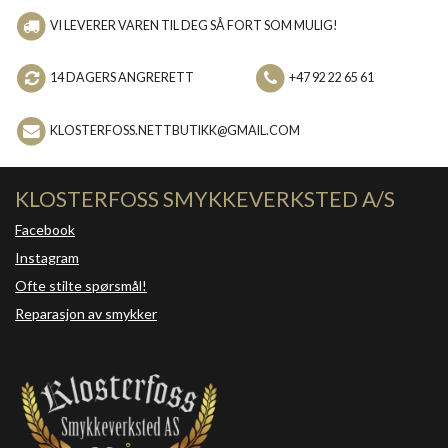
VI LEVERER VAREN TIL DEG SÅ FORT SOM MULIG!
14 DAGERS ANGRERETT
+47 92 22 65 61
KLOSTERFOSS.NETTBUTIKK@GMAIL.COM
KLOSTERFOSS SMYKKEVERKSTED A/S
Facebook
Instagram
Ofte stilte spørsmål!
Reparasjon av smykker