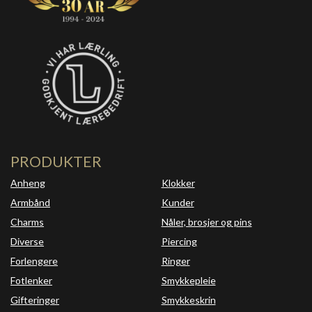
PRODUKTER
Anheng
Klokker
Armbånd
Kunder
Charms
Nåler, brosjer og pins
Diverse
Piercing
Forlengere
Ringer
Fotlenker
Smykkepleie
Gifteringer
Smykkeskrin