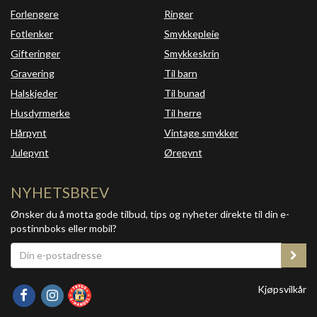
Forlengere
Ringer
Fotlenker
Smykkepleie
Gifteringer
Smykkeskrin
Gravering
Til barn
Halskjeder
Til bunad
Husdyrmerke
Til herre
Hårpynt
Vintage smykker
Julepynt
Ørepynt
NYHETSBREV
Ønsker du å motta gode tilbud, tips og nyheter direkte til din e-
postinnboks eller mobil?
Kjøpsvilkår