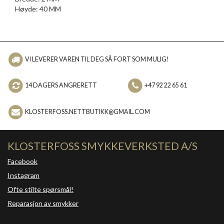
Høyde: 40 MM
VI LEVERER VAREN TIL DEG SÅ FORT SOM MULIG!
14 DAGERS ANGRERETT
+47 92 22 65 61
KLOSTERFOSS.NETTBUTIKK@GMAIL.COM
KLOSTERFOSS SMYKKEVERKSTED A/S
Facebook
Instagram
Ofte stilte spørsmål!
Reparasjon av smykker