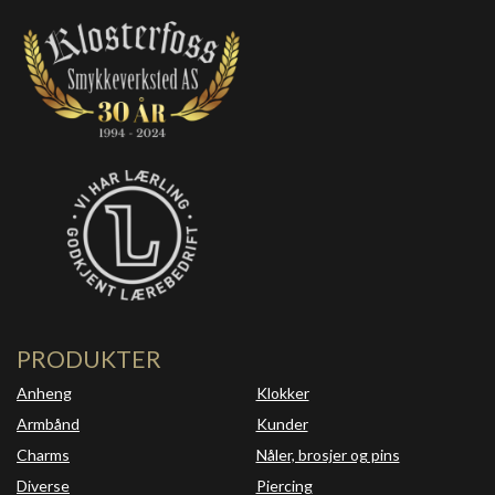
PRODUKTER
Anheng
Klokker
Armbånd
Kunder
Charms
Nåler, brosjer og pins
Diverse
Piercing