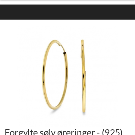
Forgylte sølv øreringer - (925)