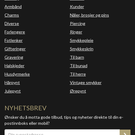
Armbånd
Kunder
Charms
Nåler, brosjer og pins
Diverse
Piercing
Forlengere
Ringer
Fotlenker
Smykkepleie
Gifteringer
Smykkeskrin
Gravering
Til barn
Halskjeder
Til bunad
Husdyrmerke
Til herre
Hårpynt
Vintage smykker
Julepynt
Ørepynt
NYHETSBREV
Ønsker du å motta gode tilbud, tips og nyheter direkte til din e-
postinnboks eller mobil?