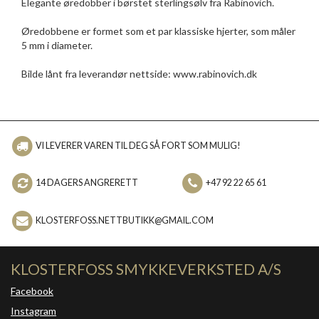
Elegante øredobber i børstet sterlingsølv fra Rabinovich.
Øredobbene er formet som et par klassiske hjerter, som måler
5 mm i diameter.
Bilde lånt fra leverandør nettside: www.rabinovich.dk
VI LEVERER VAREN TIL DEG SÅ FORT SOM MULIG!
14 DAGERS ANGRERETT
+47 92 22 65 61
KLOSTERFOSS.NETTBUTIKK@GMAIL.COM
KLOSTERFOSS SMYKKEVERKSTED A/S
Facebook
Instagram