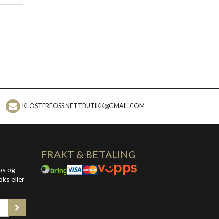
KLOSTERFOSS.NETTBUTIKK@GMAIL.COM
FRAKT & BETALING
ps og
oks eller