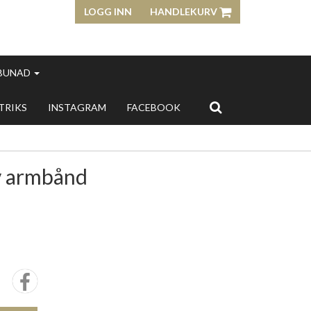
LOGG INN
HANDLEKURV
 BUNAD
 TRIKS
INSTAGRAM
FACEBOOK
lv armbånd