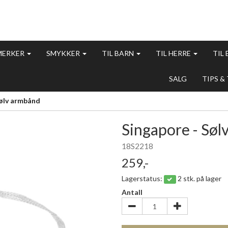
MERKER
SMYKKER
TIL BARN
TIL HERRE
TIL
SALG
TIPS &
Sølv armbånd
Singapore - Sø
18S2218
259,-
Lagerstatus:
2 stk. på lager
Antall