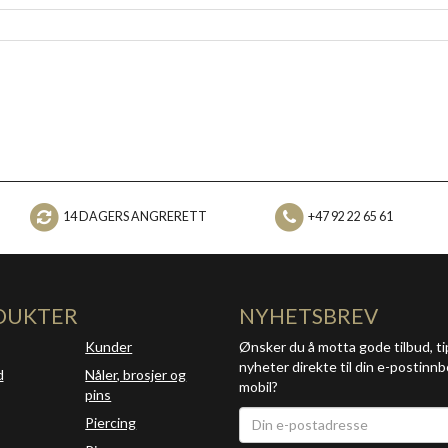
14 DAGERS ANGRERETT
+47 92 22 65 61
DUKTER
NYHETSBREV
Kunder
Ønsker du å motta gode tilbud, ti
nyheter direkte til din e-postinnb
d
Nåler, brosjer og
mobil?
pins
Piercing