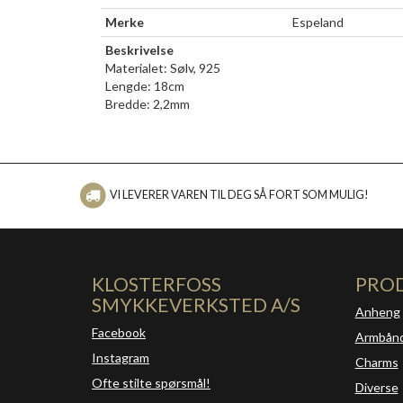
Merke
Espeland
Beskrivelse
Materialet: Sølv, 925
Lengde: 18cm
Bredde: 2,2mm
VI LEVERER VAREN TIL DEG SÅ FORT SOM MULIG!
KLOSTERFOSS
PRO
SMYKKEVERKSTED A/S
Anheng
Facebook
Armbån
Instagram
Charms
Ofte stilte spørsmål!
Diverse