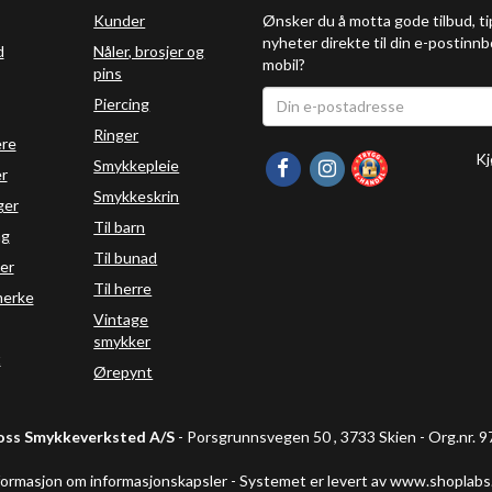
Kunder
Ønsker du å motta gode tilbud, ti
nyheter direkte til din e-postinnb
d
Nåler, brosjer og
mobil?
pins
Piercing
Ringer
ere
Kj
Smykkepleie
r
Smykkeskrin
ger
Til barn
ng
Til bunad
er
Til herre
erke
Vintage
smykker
t
Ørepynt
oss Smykkeverksted A/S
- Porsgrunnsvegen 50 , 3733 Skien - Org.nr.
formasjon om informasjonskapsler
-
Systemet er levert av www.shoplabs