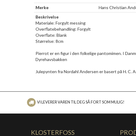
Merke
Hans Christian A
Beskrivelse
Materiale: Forgylt messing
Overflatebehandling: Forgylt
Overflate: Blank
Størrelse: 8cm
Pierrot er en figur i den folkelige pantomimen. I Dan
Dyrehavsbakken
Julepynten fra Nordahl Andersen er basert på H. C. A
VI LEVERER VAREN TIL DEG SÅ FORT SOM MULIG!
KLOSTERFOSS
PRO