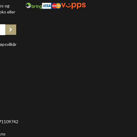
ps og
oks eller
øpsvilkår
 971109742
.no