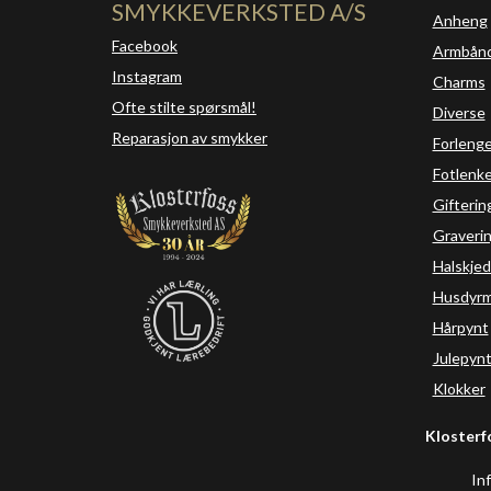
SMYKKEVERKSTED A/S
Anheng
Facebook
Armbån
Instagram
Charms
Ofte stilte spørsmål!
Diverse
Reparasjon av smykker
Forleng
Fotlenke
Gifterin
Graveri
Halskjed
Husdyrm
Hårpynt
Julepyn
Klokker
Klosterf
In