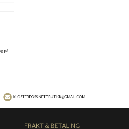
og på
KLOSTERFOSS.NETTBUTIKK@GMAIL.COM
FRAKT & BETALING