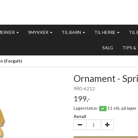
MERKER
SMYKKER
TIL BARN
TIL HERRE
TIL
SALG
TIPS &
t (Forgylt)
Ornament - Spri
980-6212
199,-
Lagerstatus:
11 stk. på lager
Antall