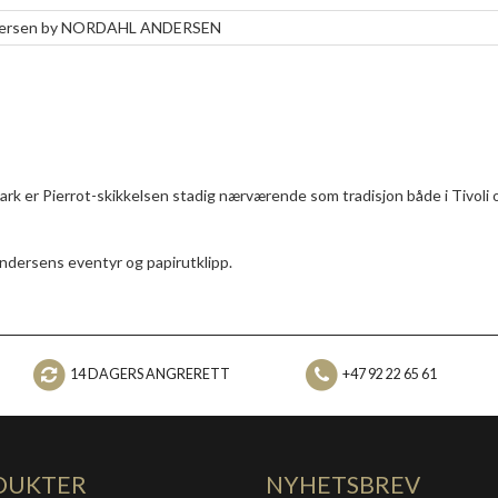
ndersen by NORDAHL ANDERSEN
mark er Pierrot-skikkelsen stadig nærværende som tradisjon både i Tivoli 
ndersens eventyr og papirutklipp.
14 DAGERS ANGRERETT
+47 92 22 65 61
DUKTER
NYHETSBREV