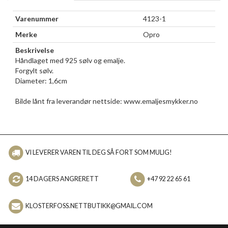
Varenummer
4123-1
Merke
Opro
Beskrivelse
Håndlaget med 925 sølv og emalje.
Forgylt sølv.
Diameter: 1,6cm
Bilde lånt fra leverandør nettside: www.emaljesmykker.no
VI LEVERER VAREN TIL DEG SÅ FORT SOM MULIG!
14 DAGERS ANGRERETT
+47 92 22 65 61
KLOSTERFOSS.NETTBUTIKK@GMAIL.COM