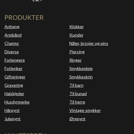
PRODUKTER
Anheng
Klokker
Armbånd
Kunder
Charms
Nåler, brosjer og pins
Diverse
Piercing
Forlengere
Ringer
Fotlenker
Smykkepleie
Gifteringer
Smykkeskrin
Gravering
Til barn
Halskjeder
Til bunad
Husdyrmerke
Til herre
Hårpynt
Vintage smykker
Julepynt
Ørepynt