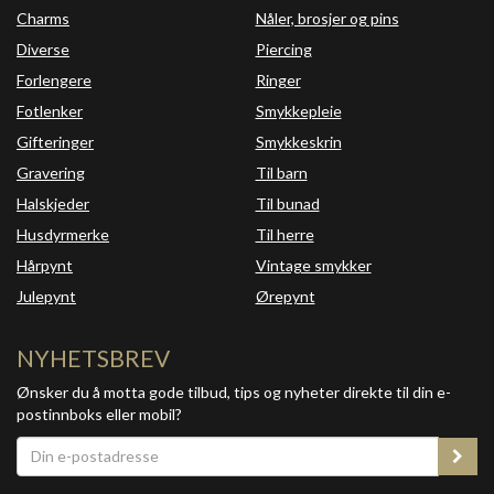
Charms
Nåler, brosjer og pins
Diverse
Piercing
Forlengere
Ringer
Fotlenker
Smykkepleie
Gifteringer
Smykkeskrin
Gravering
Til barn
Halskjeder
Til bunad
Husdyrmerke
Til herre
Hårpynt
Vintage smykker
Julepynt
Ørepynt
NYHETSBREV
Ønsker du å motta gode tilbud, tips og nyheter direkte til din e-
postinnboks eller mobil?