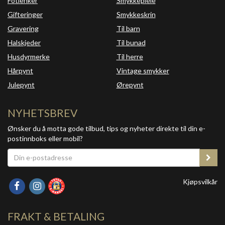
Fotlenker
Smykkepleie
Gifteringer
Smykkeskrin
Gravering
Til barn
Halskjeder
Til bunad
Husdyrmerke
Til herre
Hårpynt
Vintage smykker
Julepynt
Ørepynt
NYHETSBREV
Ønsker du å motta gode tilbud, tips og nyheter direkte til din e-
postinnboks eller mobil?
Kjøpsvilkår
FRAKT & BETALING