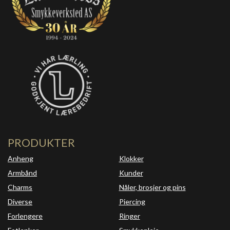
PRODUKTER
Anheng
Klokker
Armbånd
Kunder
Charms
Nåler, brosjer og pins
Diverse
Piercing
Forlengere
Ringer