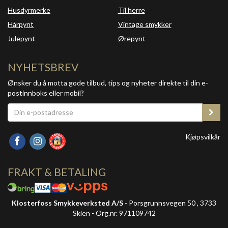
Husdyrmerke
Til herre
Hårpynt
Vintage smykker
Julepynt
Ørepynt
NYHETSBREV
Ønsker du å motta gode tilbud, tips og nyheter direkte til din e-
postinnboks eller mobil?
Kjøpsvilkår
FRAKT & BETALING
Klosterfoss Smykkeverksted A/S
- Porsgrunnsvegen 50 , 3733
Skien - Org.nr. 971109742