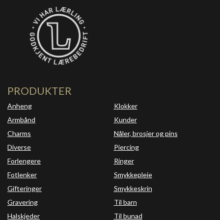
PRODUKTER
Anheng
Klokker
Armbånd
Kunder
Charms
Nåler, brosjer og pins
Diverse
Piercing
Forlengere
Ringer
Fotlenker
Smykkepleie
Gifteringer
Smykkeskrin
Gravering
Til barn
Halskjeder
Til bunad