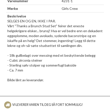
Varenummer
4231-1
Merke
Girls Crew
Beskrivelse
SELGES EN OG EN, IKKE I PAR.
Vårt "Thanks a Brunch Stud Set" feirer det eneste
helgekrigere elsker... brunsj! Hva er vel bedre enn en dekadent
eggeplomme, moden avokado, sydende baconstripe og en
iskaffe på en helg? Det stemmer, ingenting! Legg til dette
lekne og oh-så-søte studsettet til samlingen din.
- 18k gullbelagt over messing med et beskyttende belegg
- Cubic zirconia steiner
- Sterling sølv stolper og sommerfugl bakside
- Ca. 7 mm
Bilde lånt av leverandør.
VI LEVERER VAREN TIL DEG SÅ FORT SOM MULIG!