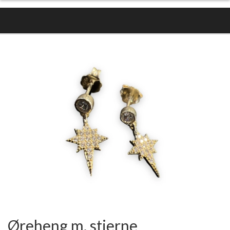
Øreheng m. stjerne