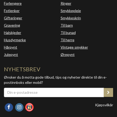
Forlengere
Ringer
Fotlenker
Smykkepleie
Gifteringer
Smykkeskrin
Gravering
Til barn
Halskjeder
Til bunad
Husdyrmerke
Til herre
Hårpynt
Vintage smykker
Julepynt
Ørepynt
NYHETSBREV
Ønsker du å motta gode tilbud, tips og nyheter direkte til din e-
postinnboks eller mobil?
Kjøpsvilkår