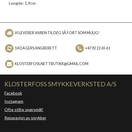
Lengde: 1,9cm
VI LEVERER VAREN TIL DEG SÅ FORT SOM MULIG!
14 DAGERS ANGRERETT
+47 92 22 65 61
KLOSTERFOSS.NETTBUTIKK@GMAIL.COM
KLOSTERFOSS SMYKKEVERKSTED A/S
Facebook
Instagram
Ofte stilte spørsmål!
Reparasjon av smykker