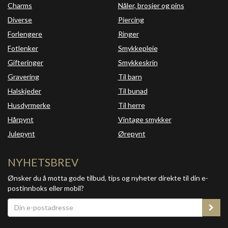
Charms
Nåler, brosjer og pins
Diverse
Piercing
Forlengere
Ringer
Fotlenker
Smykkepleie
Gifteringer
Smykkeskrin
Gravering
Til barn
Halskjeder
Til bunad
Husdyrmerke
Til herre
Hårpynt
Vintage smykker
Julepynt
Ørepynt
NYHETSBREV
Ønsker du å motta gode tilbud, tips og nyheter direkte til din e-
postinnboks eller mobil?