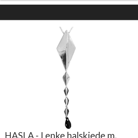
- 40%
HASLA - Lenke halskjede m.