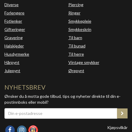
Diverse
Piercing
Forlengere
Ringer
Fotlenker
Smykkepleie
Gifteringer
Smykkeskrin
Gravering
Til barn
Halskjeder
Til bunad
Husdyrmerke
Til herre
Hårpynt
Vintage smykker
Julepynt
Ørepynt
NYHETSBREV
Ønsker du å motta gode tilbud, tips og nyheter direkte til din e-
postinnboks eller mobil?
Kjøpsvilkår