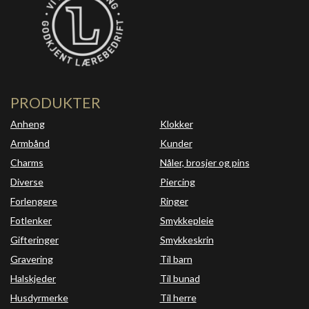
PRODUKTER
Anheng
Klokker
Armbånd
Kunder
Charms
Nåler, brosjer og pins
Diverse
Piercing
Forlengere
Ringer
Fotlenker
Smykkepleie
Gifteringer
Smykkeskrin
Gravering
Til barn
Halskjeder
Til bunad
Husdyrmerke
Til herre