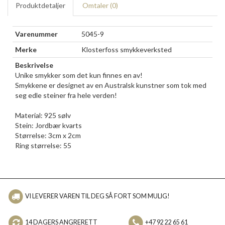
Produktdetaljer
Omtaler (
0
)
Varenummer
5045-9
Merke
Klosterfoss smykkeverksted
Beskrivelse
Unike smykker som det kun finnes en av!
Smykkene er designet av en Australsk kunstner som tok med
seg edle steiner fra hele verden!
Material: 925 sølv
Stein: Jordbær kvarts
Størrelse: 3cm x 2cm
Ring størrelse: 55
VI LEVERER VAREN TIL DEG SÅ FORT SOM MULIG!
14 DAGERS ANGRERETT
+47 92 22 65 61