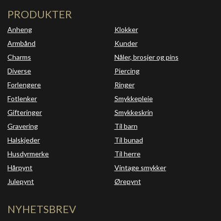
PRODUKTER
Anheng
Klokker
Armbånd
Kunder
Charms
Nåler, brosjer og pins
Diverse
Piercing
Forlengere
Ringer
Fotlenker
Smykkepleie
Gifteringer
Smykkeskrin
Gravering
Til barn
Halskjeder
Til bunad
Husdyrmerke
Til herre
Hårpynt
Vintage smykker
Julepynt
Ørepynt
NYHETSBREV