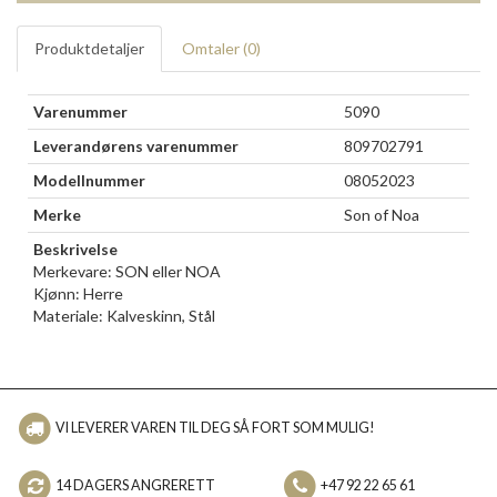
Produktdetaljer
Omtaler (
0
)
Varenummer
5090
Leverandørens varenummer
809702791
Modellnummer
08052023
Merke
Son of Noa
Beskrivelse
Merkevare: SON eller NOA
Kjønn: Herre
Materiale: Kalveskinn, Stål
VI LEVERER VAREN TIL DEG SÅ FORT SOM MULIG!
14 DAGERS ANGRERETT
+47 92 22 65 61