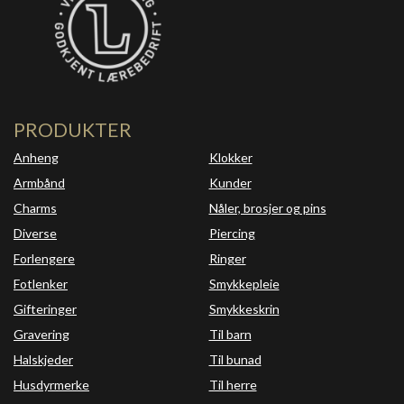
PRODUKTER
Anheng
Klokker
Armbånd
Kunder
Charms
Nåler, brosjer og pins
Diverse
Piercing
Forlengere
Ringer
Fotlenker
Smykkepleie
Gifteringer
Smykkeskrin
Gravering
Til barn
Halskjeder
Til bunad
Husdyrmerke
Til herre