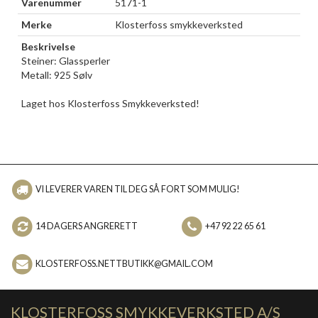
Varenummer
5171-1
Merke
Klosterfoss smykkeverksted
Beskrivelse
Steiner: Glassperler
Metall: 925 Sølv
Laget hos Klosterfoss Smykkeverksted!
VI LEVERER VAREN TIL DEG SÅ FORT SOM MULIG!
14 DAGERS ANGRERETT
+47 92 22 65 61
KLOSTERFOSS.NETTBUTIKK@GMAIL.COM
KLOSTERFOSS SMYKKEVERKSTED A/S