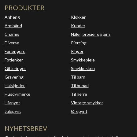
PRODUKTER
Anheng
Klokker
Armbånd
Kunder
Charms
Nåler, brosjer og pins
Diverse
Piercing
Forlengere
Ringer
Fotlenker
Smykkepleie
Gifteringer
Smykkeskrin
Gravering
Til barn
Halskjeder
Til bunad
Husdyrmerke
Til herre
Hårpynt
Vintage smykker
Julepynt
Ørepynt
NYHETSBREV