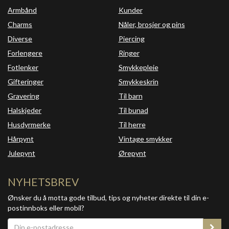
Armbånd
Kunder
Charms
Nåler, brosjer og pins
Diverse
Piercing
Forlengere
Ringer
Fotlenker
Smykkepleie
Gifteringer
Smykkeskrin
Gravering
Til barn
Halskjeder
Til bunad
Husdyrmerke
Til herre
Hårpynt
Vintage smykker
Julepynt
Ørepynt
NYHETSBREV
Ønsker du å motta gode tilbud, tips og nyheter direkte til din e-
postinnboks eller mobil?