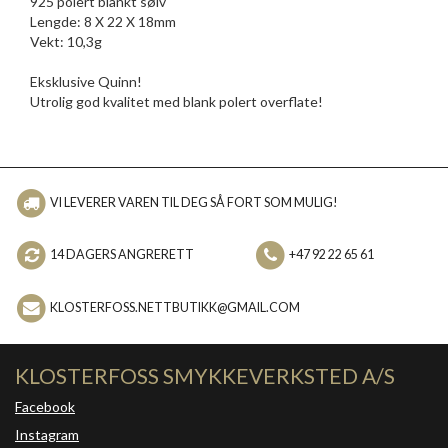
925 polert blankt sølv
Lengde: 8 X 22 X 18mm
Vekt: 10,3g
Eksklusive Quinn!
Utrolig god kvalitet med blank polert overflate!
VI LEVERER VAREN TIL DEG SÅ FORT SOM MULIG!
14 DAGERS ANGRERETT
+47 92 22 65 61
KLOSTERFOSS.NETTBUTIKK@GMAIL.COM
KLOSTERFOSS SMYKKEVERKSTED A/S
Facebook
Instagram