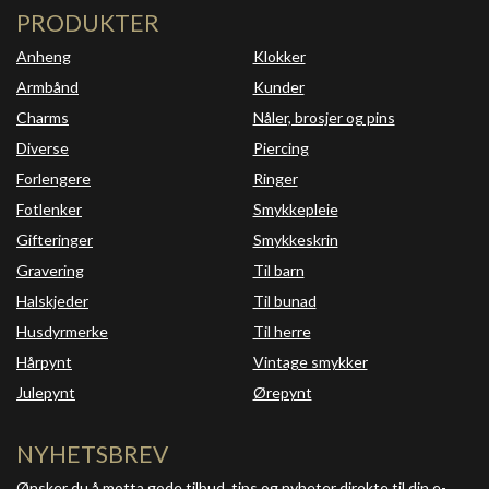
PRODUKTER
Anheng
Klokker
Armbånd
Kunder
Charms
Nåler, brosjer og pins
Diverse
Piercing
Forlengere
Ringer
Fotlenker
Smykkepleie
Gifteringer
Smykkeskrin
Gravering
Til barn
Halskjeder
Til bunad
Husdyrmerke
Til herre
Hårpynt
Vintage smykker
Julepynt
Ørepynt
NYHETSBREV
Ønsker du å motta gode tilbud, tips og nyheter direkte til din e-