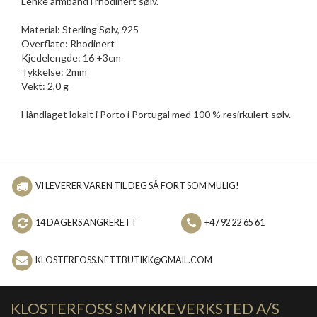
Lenke armbånd i rhodinert sølv.
Material: Sterling Sølv, 925
Overflate: Rhodinert
Kjedelengde: 16 +3cm
Tykkelse: 2mm
Vekt: 2,0 g
Håndlaget lokalt i Porto i Portugal med 100 % resirkulert sølv.
VI LEVERER VAREN TIL DEG SÅ FORT SOM MULIG!
14 DAGERS ANGRERETT
+47 92 22 65 61
KLOSTERFOSS.NETTBUTIKK@GMAIL.COM
KLOSTERFOSS SMYKKEVERKSTED A/S