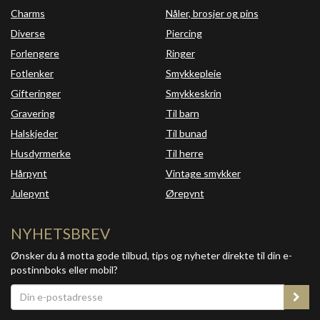
Charms
Nåler, brosjer og pins
Diverse
Piercing
Forlengere
Ringer
Fotlenker
Smykkepleie
Gifteringer
Smykkeskrin
Gravering
Til barn
Halskjeder
Til bunad
Husdyrmerke
Til herre
Hårpynt
Vintage smykker
Julepynt
Ørepynt
NYHETSBREV
Ønsker du å motta gode tilbud, tips og nyheter direkte til din e-
postinnboks eller mobil?