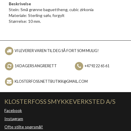
Beskrivelse
Stein: Små grønne baguettheng, cubic zirkonia
Materiale: Sterling sølv, forgylt
Størrelse: 10 mm.
VI LEVERER VAREN TIL DEG SÅ FORT SOM MULIG!
14 DAGERS ANGRERETT
+47 92 22 65 61
KLOSTERFOSS.NETTBUTIKK@GMAIL.COM
KLOSTERFOSS SMYKKEVERKSTED A/S
Facebook
Instagram
Ofte stilte spørsmål!