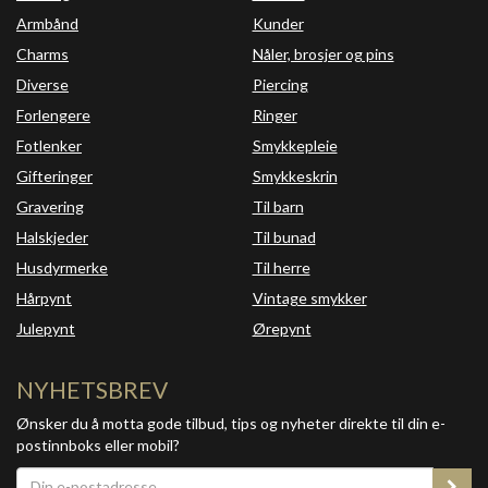
Armbånd
Kunder
Charms
Nåler, brosjer og pins
Diverse
Piercing
Forlengere
Ringer
Fotlenker
Smykkepleie
Gifteringer
Smykkeskrin
Gravering
Til barn
Halskjeder
Til bunad
Husdyrmerke
Til herre
Hårpynt
Vintage smykker
Julepynt
Ørepynt
NYHETSBREV
Ønsker du å motta gode tilbud, tips og nyheter direkte til din e-
postinnboks eller mobil?