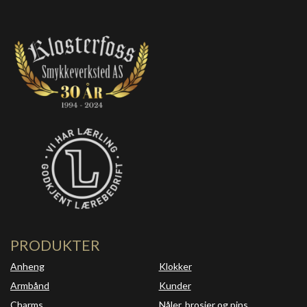
PRODUKTER
Anheng
Klokker
Armbånd
Kunder
Charms
Nåler, brosjer og pins