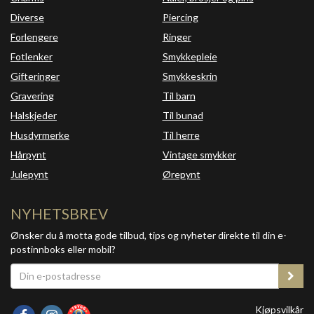
Diverse
Piercing
Forlengere
Ringer
Fotlenker
Smykkepleie
Gifteringer
Smykkeskrin
Gravering
Til barn
Halskjeder
Til bunad
Husdyrmerke
Til herre
Hårpynt
Vintage smykker
Julepynt
Ørepynt
NYHETSBREV
Ønsker du å motta gode tilbud, tips og nyheter direkte til din e-
postinnboks eller mobil?
Kjøpsvilkår