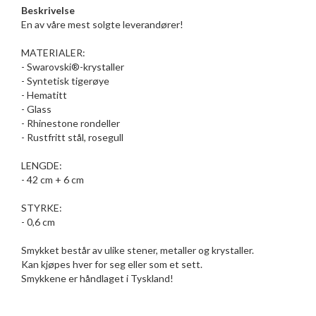
Beskrivelse
En av våre mest solgte leverandører!
MATERIALER:
- Swarovski®-krystaller
- Syntetisk tigerøye
- Hematitt
- Glass
- Rhinestone rondeller
- Rustfritt stål, rosegull
LENGDE:
- 42 cm + 6 cm
STYRKE:
- 0,6 cm
Smykket består av ulike stener, metaller og krystaller.
Kan kjøpes hver for seg eller som et sett.
Smykkene er håndlaget i Tyskland!