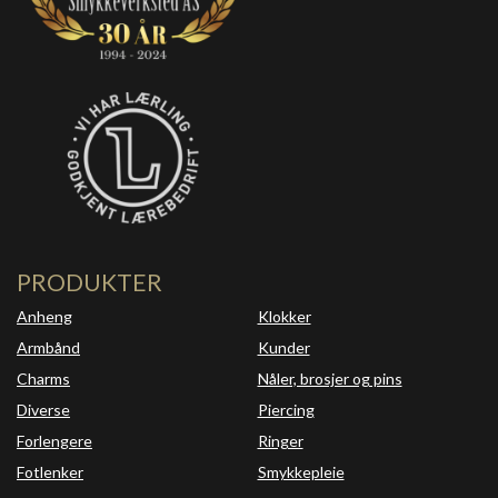
PRODUKTER
Anheng
Klokker
Armbånd
Kunder
Charms
Nåler, brosjer og pins
Diverse
Piercing
Forlengere
Ringer
Fotlenker
Smykkepleie