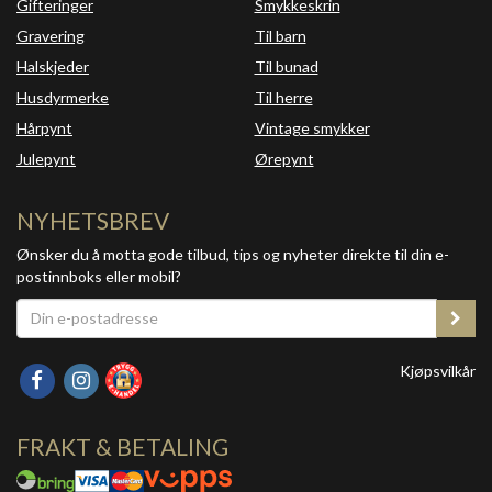
Gifteringer
Smykkeskrin
Gravering
Til barn
Halskjeder
Til bunad
Husdyrmerke
Til herre
Hårpynt
Vintage smykker
Julepynt
Ørepynt
NYHETSBREV
Ønsker du å motta gode tilbud, tips og nyheter direkte til din e-
postinnboks eller mobil?
Kjøpsvilkår
FRAKT & BETALING