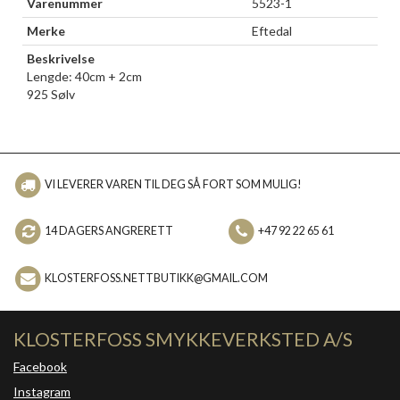
Varenummer
5523-1
Merke
Eftedal
Beskrivelse
Lengde: 40cm + 2cm
925 Sølv
VI LEVERER VAREN TIL DEG SÅ FORT SOM MULIG!
14 DAGERS ANGRERETT
+47 92 22 65 61
KLOSTERFOSS.NETTBUTIKK@GMAIL.COM
KLOSTERFOSS SMYKKEVERKSTED A/S
Facebook
Instagram