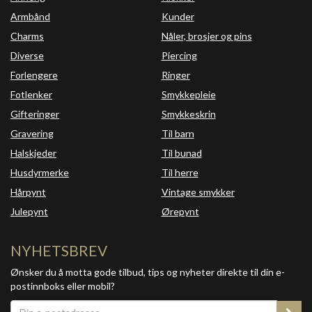
Armbånd
Kunder
Charms
Nåler, brosjer og pins
Diverse
Piercing
Forlengere
Ringer
Fotlenker
Smykkepleie
Gifteringer
Smykkeskrin
Gravering
Til barn
Halskjeder
Til bunad
Husdyrmerke
Til herre
Hårpynt
Vintage smykker
Julepynt
Ørepynt
NYHETSBREV
Ønsker du å motta gode tilbud, tips og nyheter direkte til din e-
postinnboks eller mobil?