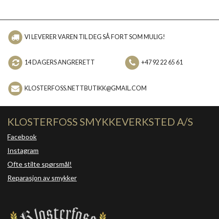
VI LEVERER VAREN TIL DEG SÅ FORT SOM MULIG!
14 DAGERS ANGRERETT
+47 92 22 65 61
KLOSTERFOSS.NETTBUTIKK@GMAIL.COM
KLOSTERFOSS SMYKKEVERKSTED A/S
Facebook
Instagram
Ofte stilte spørsmål!
Reparasjon av smykker