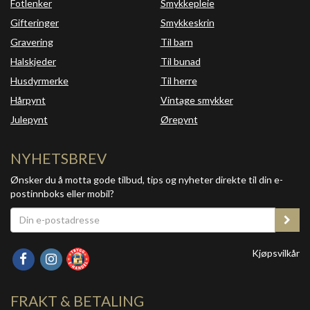
Fotlenker
Smykkepleie
Gifteringer
Smykkeskrin
Gravering
Til barn
Halskjeder
Til bunad
Husdyrmerke
Til herre
Hårpynt
Vintage smykker
Julepynt
Ørepynt
NYHETSBREV
Ønsker du å motta gode tilbud, tips og nyheter direkte til din e-
postinnboks eller mobil?
Kjøpsvilkår
FRAKT & BETALING