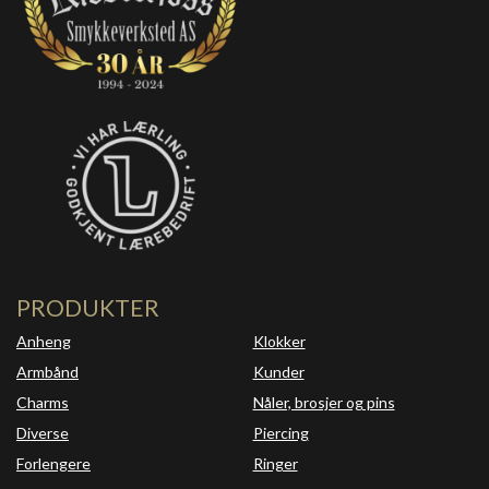
PRODUKTER
Anheng
Klokker
Armbånd
Kunder
Charms
Nåler, brosjer og pins
Diverse
Piercing
Forlengere
Ringer