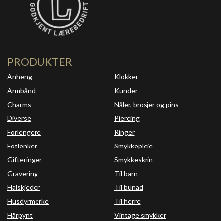
PRODUKTER
Anheng
Klokker
Armbånd
Kunder
Charms
Nåler, brosjer og pins
Diverse
Piercing
Forlengere
Ringer
Fotlenker
Smykkepleie
Gifteringer
Smykkeskrin
Gravering
Til barn
Halskjeder
Til bunad
Husdyrmerke
Til herre
Hårpynt
Vintage smykker