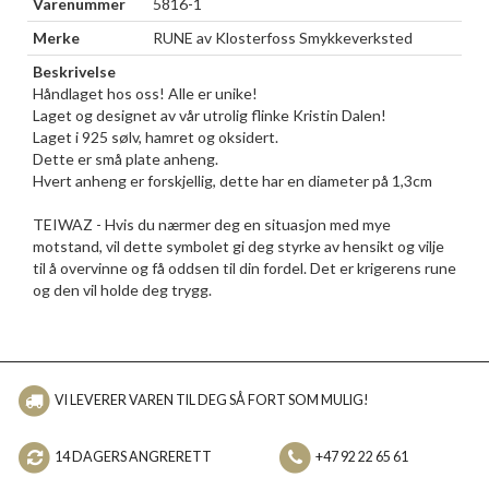
Varenummer
5816-1
Merke
RUNE av Klosterfoss Smykkeverksted
Beskrivelse
Håndlaget hos oss! Alle er unike!
Laget og designet av vår utrolig flinke Kristin Dalen!
Laget i 925 sølv, hamret og oksidert.
Dette er små plate anheng.
Hvert anheng er forskjellig, dette har en diameter på 1,3cm
TEIWAZ - Hvis du nærmer deg en situasjon med mye
motstand, vil dette symbolet gi deg styrke av hensikt og vilje
til å overvinne og få oddsen til din fordel. Det er krigerens rune
og den vil holde deg trygg.
VI LEVERER VAREN TIL DEG SÅ FORT SOM MULIG!
14 DAGERS ANGRERETT
+47 92 22 65 61