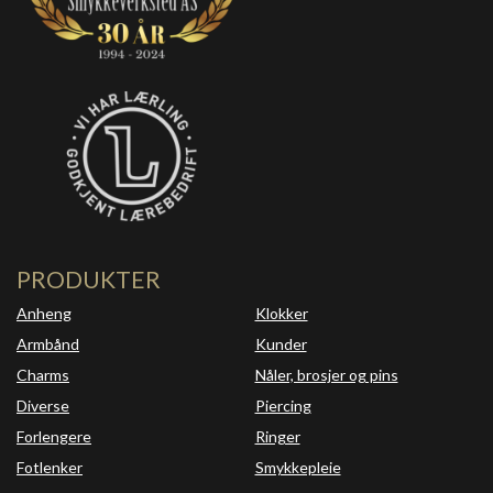
PRODUKTER
Anheng
Klokker
Armbånd
Kunder
Charms
Nåler, brosjer og pins
Diverse
Piercing
Forlengere
Ringer
Fotlenker
Smykkepleie