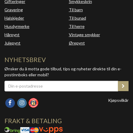
Gifteringer
Smykkeskrin
Gravering
Til barn
Halskjeder
Til bunad
Husdyrmerke
Til herre
Hårpynt
Vintage smykker
Julepynt
Ørepynt
NYHETSBREV
Ønsker du å motta gode tilbud, tips og nyheter direkte til din e-
postinnboks eller mobil?
Kjøpsvilkår
FRAKT & BETALING