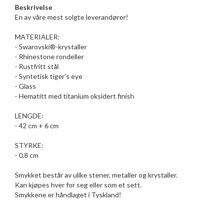
Beskrivelse
En av våre mest solgte leverandører!
MATERIALER:
- Swarovski®-krystaller
- Rhinestone rondeller
- Rustfritt stål
- Syntetisk tiger's eye
- Glass
- Hematitt med titanium oksidert finish
LENGDE:
- 42 cm + 6 cm
STYRKE:
- 0,8 cm
Smykket består av ulike stener, metaller og krystaller.
Kan kjøpes hver for seg eller som et sett.
Smykkene er håndlaget i Tyskland!