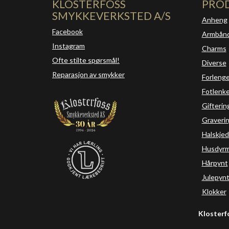
KLOSTERFOSS
PRO
SMYKKEVERKSTED A/S
Anheng
Facebook
Armbån
Instagram
Charms
Ofte stilte spørsmål!
Diverse
Reparasjon av smykker
Forleng
Fotlenke
Gifterin
Graveri
Halskjed
Husdyrm
Hårpynt
Julepyn
Klokker
Klosterf