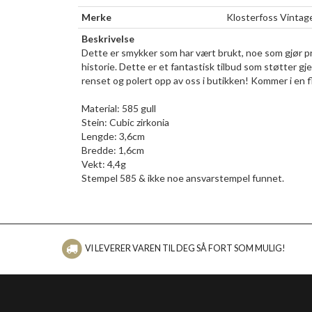
Merke
Klosterfoss Vintag
Beskrivelse
Dette er smykker som har vært brukt, noe som gjør pro
historie. Dette er et fantastisk tilbud som støtter gj
renset og polert opp av oss i butikken! Kommer i en f
Material: 585 gull
Stein: Cubic zirkonia
Lengde: 3,6cm
Bredde: 1,6cm
Vekt: 4,4g
Stempel 585 & ikke noe ansvarstempel funnet.
VI LEVERER VAREN TIL DEG SÅ FORT SOM MULIG!