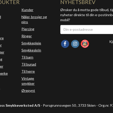
DUKTER
NYHETSBREV
Kunder
Ønsker du å motta gode tilbud, ti
nyheter direkte til din e-postinnb
d
Nåler, brosjer og
mobil?
pins
Piercing
Ringer
ere
Kj
Smykkepleie
r
Smykkeskrin
ger
Til barn
ng
Til bunad
er
Til herre
erke
Vintage
smykker
t
Ørepynt
oss Smykkeverksted A/S
- Porsgrunnsvegen 50 , 3733 Skien - Org.nr.