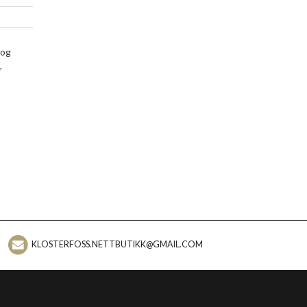
 og
,
KLOSTERFOSS.NETTBUTIKK@GMAIL.COM