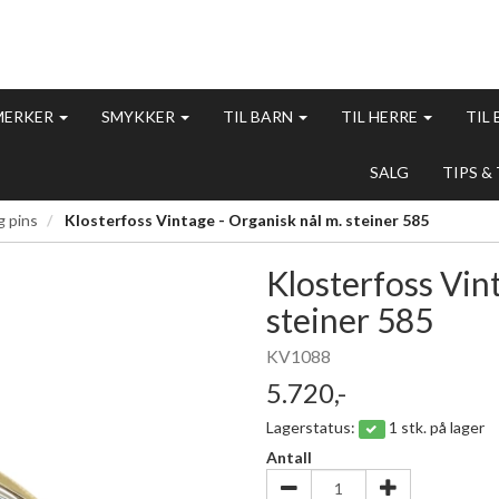
MERKER
SMYKKER
TIL BARN
TIL HERRE
TIL
SALG
TIPS &
g pins
Klosterfoss Vintage - Organisk nål m. steiner 585
Klosterfoss Vint
steiner 585
KV1088
5.720,-
Lagerstatus:
1 stk. på lager
Antall