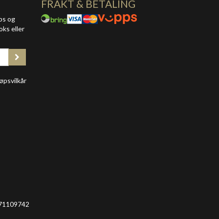
FRAKT & BETALING
ps og
oks eller
øpsvilkår
 971109742