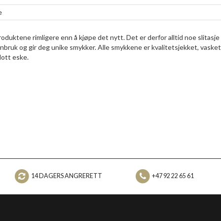
e
duktene rimligere enn å kjøpe det nytt. Det er derfor alltid noe slitasje
enbruk og gir deg unike smykker. Alle smykkene er kvalitetsjekket, vasket
lott eske.
14 DAGERS ANGRERETT
+47 92 22 65 61