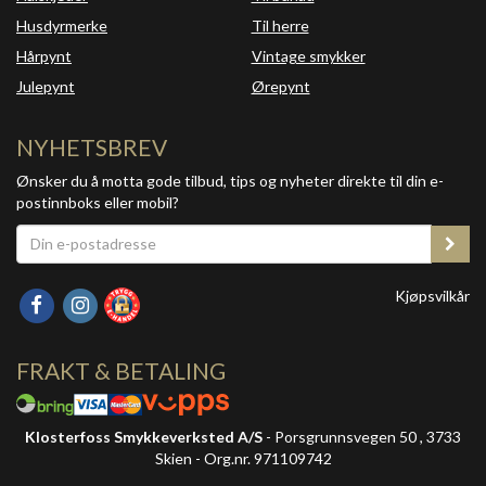
Husdyrmerke
Til herre
Hårpynt
Vintage smykker
Julepynt
Ørepynt
NYHETSBREV
Ønsker du å motta gode tilbud, tips og nyheter direkte til din e-
postinnboks eller mobil?
Kjøpsvilkår
FRAKT & BETALING
Klosterfoss Smykkeverksted A/S
- Porsgrunnsvegen 50 , 3733
Skien - Org.nr. 971109742