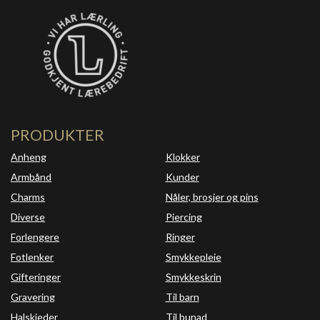
PRODUKTER
Anheng
Klokker
Armbånd
Kunder
Charms
Nåler, brosjer og pins
Diverse
Piercing
Forlengere
Ringer
Fotlenker
Smykkepleie
Gifteringer
Smykkeskrin
Gravering
Til barn
Halskjeder
Til bunad