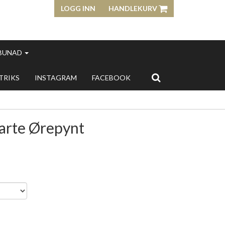
LOGG INN
HANDLEKURV
 BUNAD
 TRIKS
INSTAGRAM
FACEBOOK
varte Ørepynt