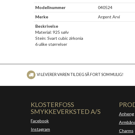
Modellnummer
040524
Merke
Argent Arvi
Beskrivelse
Material: 925 sølv
Stein: Svart cubic zirkonia
6 ulike størrelser
VI LEVERER VAREN TIL DEG SÅ FORT SOM MULIG!
KLOSTERFOSS
PRO
SMYKKEVERKSTED A/S
Anheng
Facebook
Armbån
Instagram
Charms