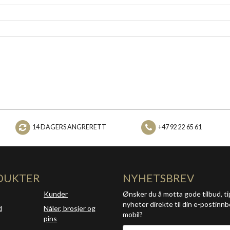
14 DAGERS ANGRERETT
+47 92 22 65 61
DUKTER
NYHETSBREV
Kunder
Ønsker du å motta gode tilbud, ti
nyheter direkte til din e-postinnb
d
Nåler, brosjer og
mobil?
pins