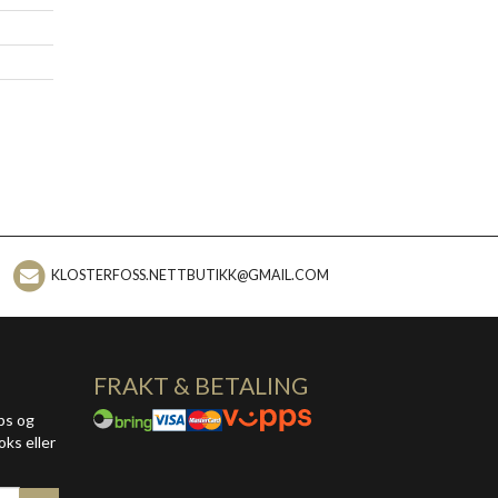
KLOSTERFOSS.NETTBUTIKK@GMAIL.COM
FRAKT & BETALING
ps og
oks eller