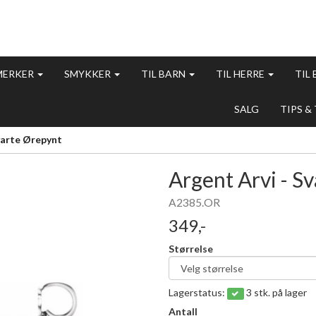
MERKER
SMYKKER
TIL BARN
TIL HERRE
TIL
SALG
TIPS &
varte Ørepynt
Argent Arvi - S
A2385.OR
349,-
Størrelse
Lagerstatus:
3 stk. på lager
Antall