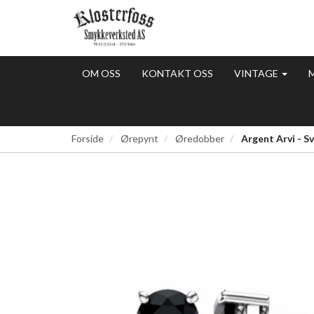
OM OSS
KONTAKT OSS
VINTAGE
Forside
Ørepynt
Øredobber
Argent Arvi - S