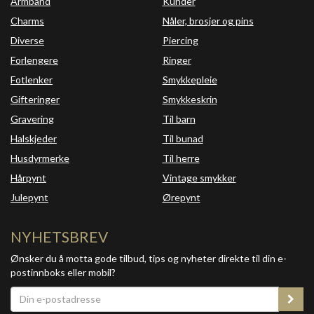
Armbånd
Kunder
Charms
Nåler, brosjer og pins
Diverse
Piercing
Forlengere
Ringer
Fotlenker
Smykkepleie
Gifteringer
Smykkeskrin
Gravering
Til barn
Halskjeder
Til bunad
Husdyrmerke
Til herre
Hårpynt
Vintage smykker
Julepynt
Ørepynt
NYHETSBREV
Ønsker du å motta gode tilbud, tips og nyheter direkte til din e-
postinnboks eller mobil?