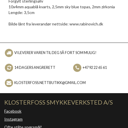
Forgylt sterlingsølv
10x4mm aquablå kvarts, 2,5mm sky blue topas, 2mm zirkonia
Lengde: 3,5cm
Bilde lånt fra leverandør nettside: www.rabinovich.dk
VI LEVERER VAREN TIL DEG SÅ FORT SOM MULIG!
14 DAGERS ANGRERETT
+47 92 22 65 61
KLOSTERFOSS.NETTBUTIKK@GMAIL.COM
KLOSTERFOSS SMYKKEVERKSTED A/S
Facebook
Instagram
Ofte stilte spørsmål!